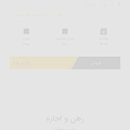
مازندران / بابلسر
قیمت : 26,000,000,000 تومان
ساخت
متراژ ساخت
متراژ
350
200
1404
فروش
باغ و ویلا
رهن و اجاره
بهترین املاک