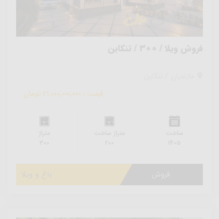
فروش ویلا / 300 / تنکابن
مازندران / تنکابن
قیمت : 21,000,000,000 تومان
ساخت
متراژ ساخت
متراژ
300
200
1405
فروش
باغ و ویلا