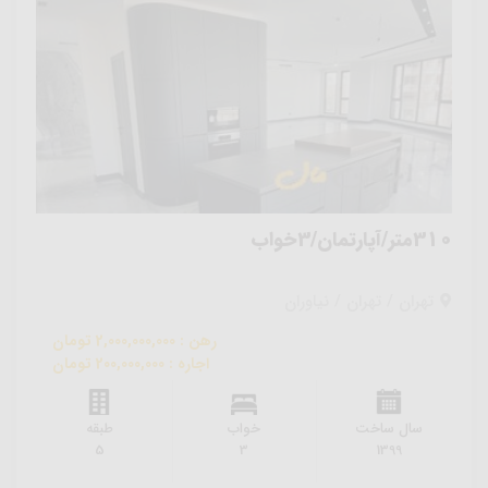
310متر/آپارتمان/3خواب
تهران / تهران / نیاوران
رهن : 2,000,000,000 تومان
اجاره : 200,000,000 تومان
سال ساخت
خواب
طبقه
5
3
1399