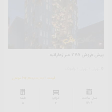
پیش فروش 275 متر زعفرانیه
تهران / تهران / ولنجک
قیمت : 192,500,000,000 تومان
سال ساخت
خواب
طبقه
5
3
1404