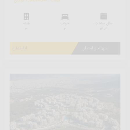
قیمت : 6,900,000,000 تومان
سال ساخت
خواب
طبقه
3
2
1404
سهام و امتیاز
آپارتمان