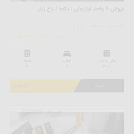
فروش 4 واحد آپارتمان / یکجا / باغ زیار
اصفهان / اصفهان / باغ زیار
قیمت : 140,000,000,000 تومان
سال ساخت
خواب
طبقه
4
3
1404
فروش
آپارتمان