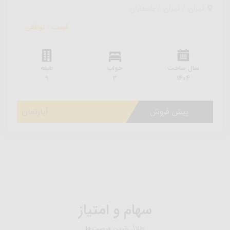
تهران / تهران / پاسداران
قیمت : توافقی
سال ساخت
خواب
طبقه
9
3
1404
پیش فروش
آپارتمان
سهام و امتیاز
طلائی‌ترین فرصت‌ها