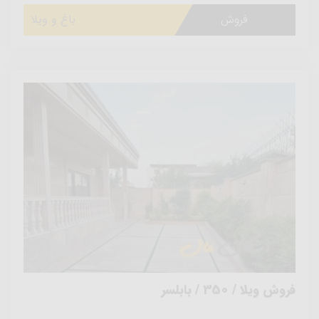
فروش
باغ و ویلا
فروش ویلا / 350 / بابلسر