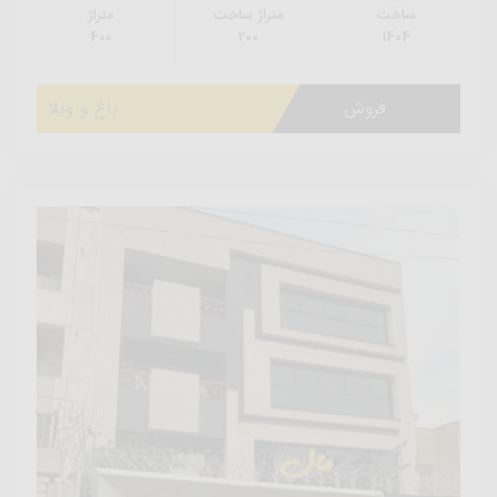
ساخت
متراژ ساخت
متراژ
400
200
1404
فروش
باغ و ویلا