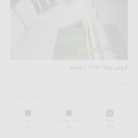
فروش ویلا / 185 / بابلسر
مازندران / بابلسر
قیمت : توافقی
ساخت
متراژ ساخت
متراژ
185
185
1404