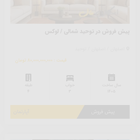
پیش فروش در توحید شمالی / لوکس
اصفهان / اصفهان / توحید
قیمت : 80,000,000,000 تومان
سال ساخت
خواب
طبقه
4
3
1405
پیش فروش
آپارتمان