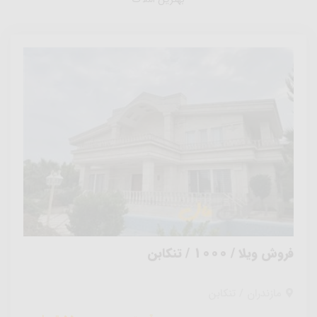
فروش ویلا / 1000 / تنکابن
مازندران / تنکابن