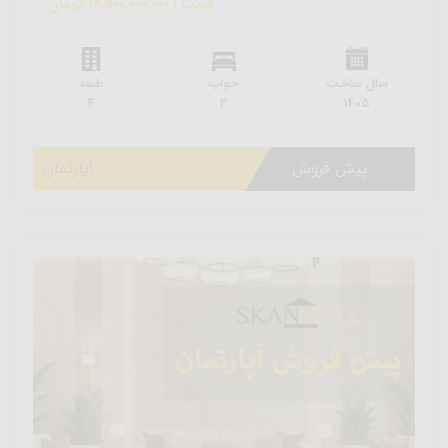
قیمت : 19,500,000,000 تومان
سال ساخت
خواب
طبقه
4
3
1405
پیش فروش
آپارتمان