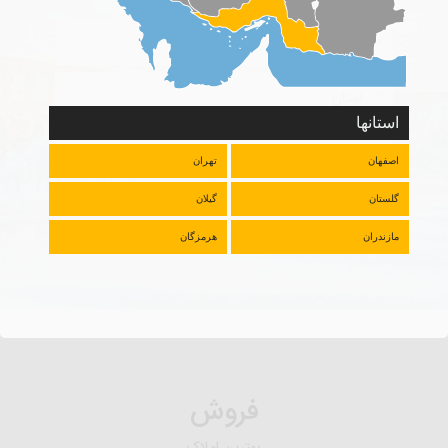
نوع ملک
استان
استانها
شهر
اصفهان
تهران
گلستان
گیلان
جستجو
مازندران
هرمزگان
فروش
بهترین املاک