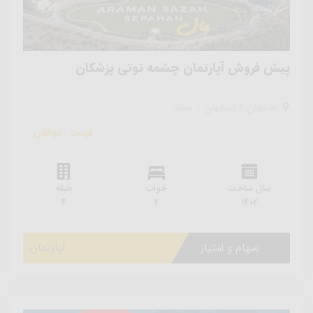
پیش فروش آپارتمان چشمه توتی پزشکان
اصفهان / اصفهان / صفه
قیمت : توافقی
سال ساخت
خواب
طبقه
4
2
1402
سهام و امتیاز
آپارتمان