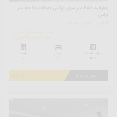
زعفرانیه 258 متر سوپر لوکس طبقات بالا 80 متر
تراس
تهران / تهران / زعفرانیه
رهن : 3,500,000,000 تومان
اجاره : 350,000,000 تومان
سال ساخت
خواب
طبقه
+10
3
1404
رهن و اجاره
آپارتمان