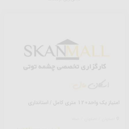
امتیاز یک واحد120 متری کامل / استانداری
اصفهان / اصفهان / صفه