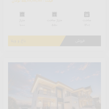
قیمت : 55,000,000,000 تومان
ساخت
متراژ ساخت
متراژ
1000
550
1401
فروش
باغ و ویلا