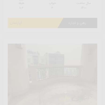
سال ساخت
خواب
طبقه
+10
3
1400
رهن و اجاره
آپارتمان