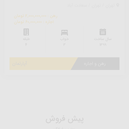
تهران / تهران / سعادت آباد
رهن : 2,000,000,000 تومان
اجاره : 60,000,000 تومان
سال ساخت
خواب
طبقه
4
3
1399
رهن و اجاره
آپارتمان
پیش فروش
بهترین املاک