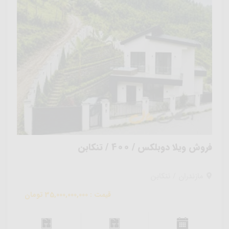
فروش ویلا دوبلکس / 400 / تنکابن
مازندران / تنکابن
قیمت : 35,000,000,000 تومان