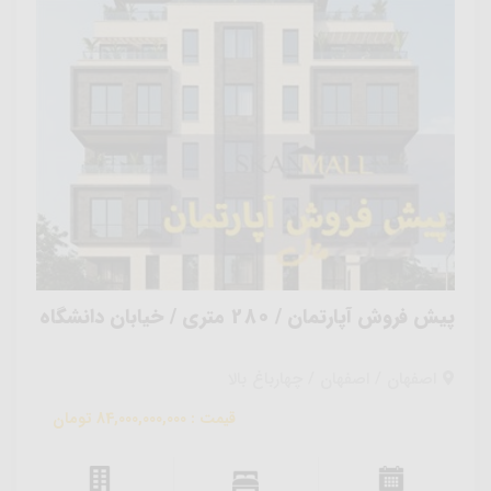
پیش فروش آپارتمان / 280 متری / خیابان دانشگاه
اصفهان / اصفهان / چهارباغ بالا
قیمت : 84,000,000,000 تومان