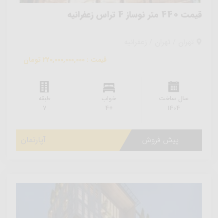
قیمت 440 متر نوساز 4 تراس زعفرانیه
تهران / تهران / زعفرانیه
قیمت : 220,000,000,000 تومان
سال ساخت
خواب
طبقه
7
+4
1404
پیش فروش
آپارتمان