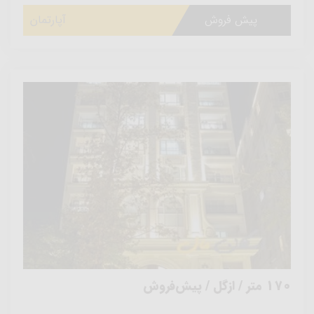
پیش فروش
آپارتمان
170 متر / ازگل / پیش‌فروش