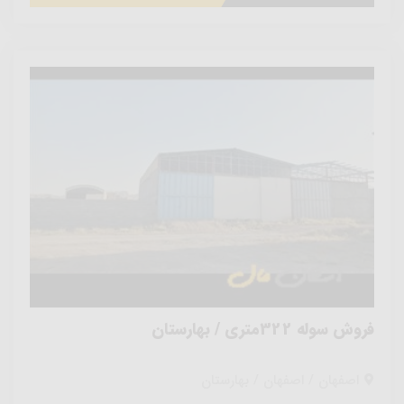
فروش سوله 322متری / بهارستان
اصفهان / اصفهان / بهارستان