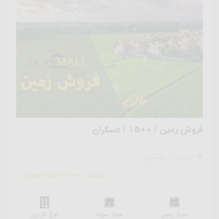
فروش زمین / 1500 / عسکران
اصفهان / عسگران
قیمت : 7,500,000,000 تومان
متراژ زمین
متراژ سوله
نوع کاربری