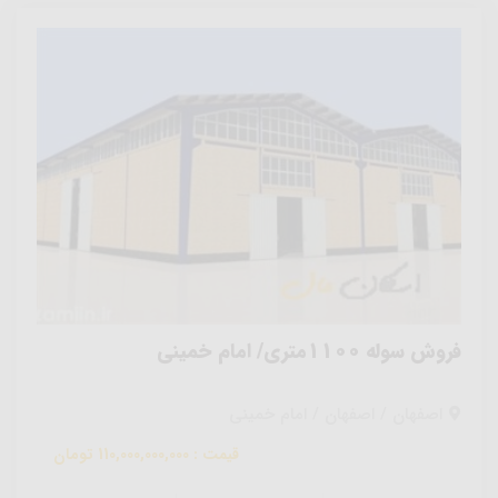
فروش سوله 1100متری/ امام خمینی
اصفهان / اصفهان / امام خمینی
قیمت : 110,000,000,000 تومان