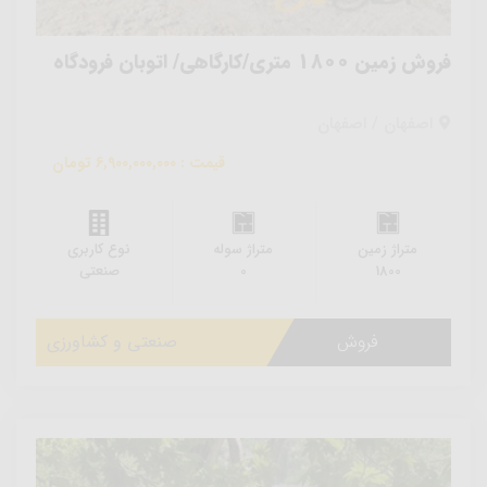
فروش زمین 1800 متری/کارگاهی/ اتوبان فرودگاه
اصفهان / اصفهان
قیمت : 6,900,000,000 تومان
متراژ زمین
متراژ سوله
نوع کاربری
1800
0
صنعتی
فروش
صنعتی و کشاورزی