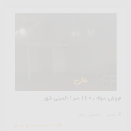
فروش سوله / 120 متر / خمینی شهر
اصفهان / خمینی شهر
قیمت : 5,000,000,000 تومان