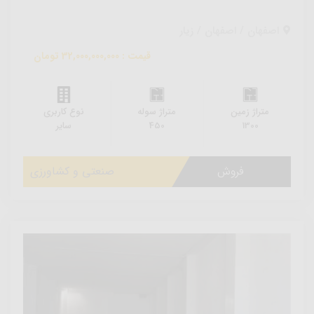
اصفهان / اصفهان / زیار
قیمت : 32,000,000,000 تومان
متراژ زمین
متراژ سوله
نوع کاربری
1300
450
سایر
فروش
صنعتی و کشاورزی