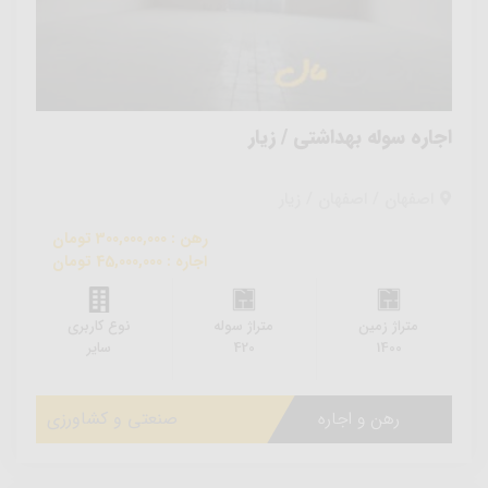
اجاره سوله بهداشتی / زیار
اصفهان / اصفهان / زیار
رهن : 300,000,000 تومان
اجاره : 45,000,000 تومان
متراژ زمین
متراژ سوله
نوع کاربری
1400
420
سایر
رهن و اجاره
صنعتی و کشاورزی