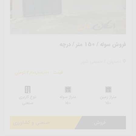
فروش سوله / 150 متر / درچه
اصفهان / خمینی شهر
قیمت : 2,600,000,000 تومان
متراژ زمین
متراژ سوله
نوع کاربری
150
150
صنعتی
فروش
صنعتی و کشاورزی