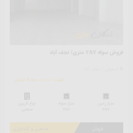
فروش سوله 257 متری/ نجف آباد
اصفهان / نجف آباد
قیمت : 12,500,000,000 تومان
متراژ زمین
متراژ سوله
نوع کاربری
257
257
صنعتی
فروش
صنعتی و کشاورزی