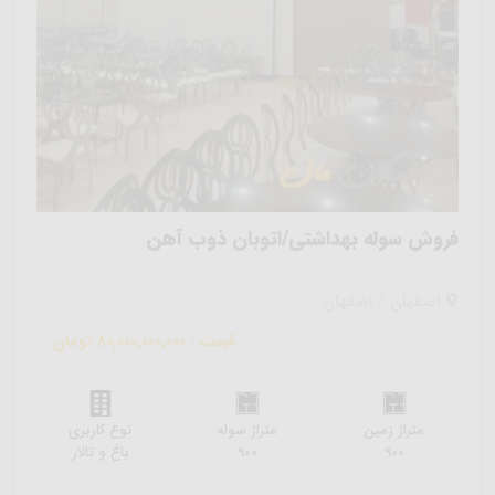
فروش سوله بهداشتی/اتوبان ذوب آهن
اصفهان / اصفهان
قیمت : 80,000,000,000 تومان
متراژ زمین
متراژ سوله
نوع کاربری
900
900
باغ و تالار