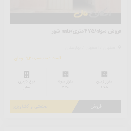
فروش سوله/475متری/قلعه شور
اصفهان / اصفهان / بهارستان
قیمت : 9,300,000,000 تومان
متراژ زمین
متراژ سوله
نوع کاربری
475
330
سایر
فروش
صنعتی و کشاورزی