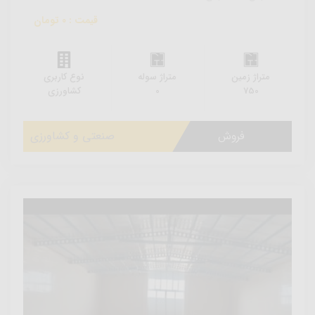
قیمت : 0 تومان
متراژ زمین
متراژ سوله
نوع کاربری
750
0
کشاورزی
فروش
صنعتی و کشاورزی