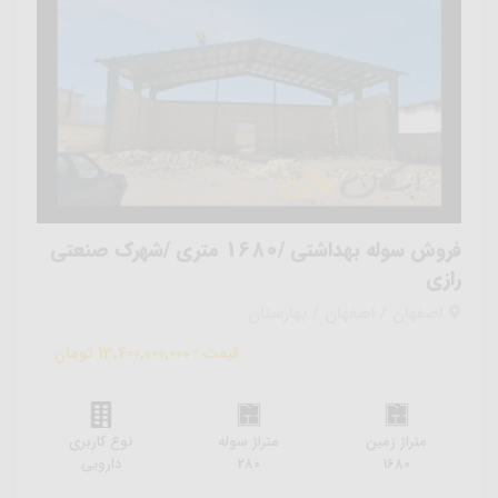
فروش سوله بهداشتی /1680 متری /شهرک صنعتی
رازی
اصفهان / اصفهان / بهارستان
قیمت : 13,400,000,000 تومان
متراژ زمین
متراژ سوله
نوع کاربری
1680
280
دارویی