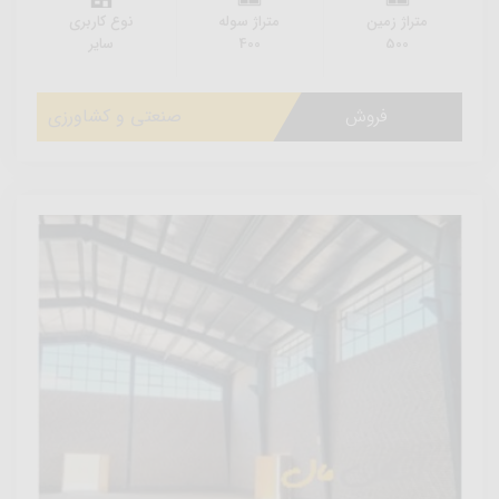
متراژ زمین
متراژ سوله
نوع کاربری
500
400
سایر
فروش
صنعتی و کشاورزی