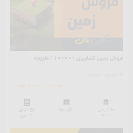
فروش زمین کشاورزی / 10000 / علویجه
اصفهان / اصفهان
قیمت : 15,000,000,000 تومان
متراژ زمین
متراژ سوله
نوع کاربری
10000
0
کشاورزی