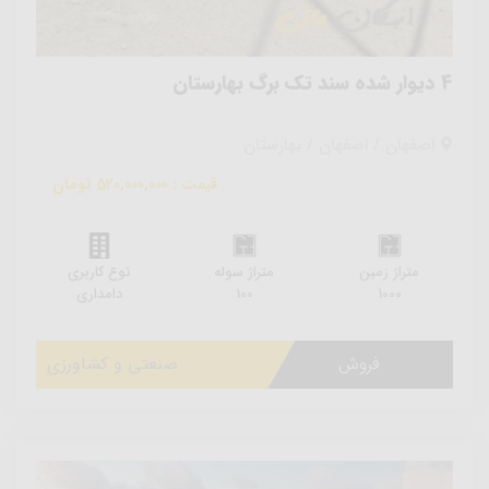
4 دیوار شده سند تک برگ بهارستان
اصفهان / اصفهان / بهارستان
قیمت : 520,000,000 تومان
متراژ زمین
متراژ سوله
نوع کاربری
1000
100
دامداری
فروش
صنعتی و کشاورزی