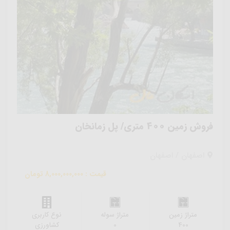
فروش زمین 400 متری/ پل زمانخان
اصفهان / اصفهان
قیمت : 8,000,000,000 تومان
متراژ زمین
متراژ سوله
نوع کاربری
400
0
کشاورزی