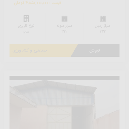
قیمت : 4,850,000,000 تومان
متراژ زمین
متراژ سوله
نوع کاربری
322
322
سایر
فروش
صنعتی و کشاورزی