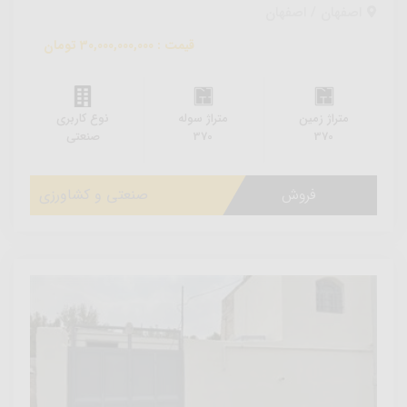
اصفهان / اصفهان
قیمت : 30,000,000,000 تومان
متراژ زمین
متراژ سوله
نوع کاربری
370
370
صنعتی
فروش
صنعتی و کشاورزی