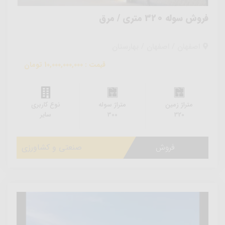
فروش سوله 320 متری / مرق
اصفهان / اصفهان / بهارستان
قیمت : 10,000,000,000 تومان
متراژ زمین
متراژ سوله
نوع کاربری
320
300
سایر
فروش
صنعتی و کشاورزی