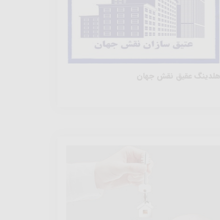
لدینگ عقیق نقش جهان