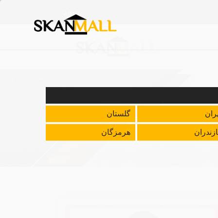
ورود
ران
گلستان
زندران
هرمزگان