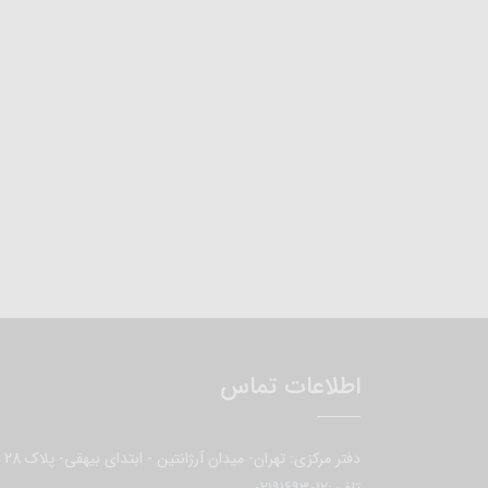
اطلاعات تماس
دفتر مرکزی: تهران- میدان آرژانتین - ابتدای بیهقی- پلاک 28
تلفن:
02191693012