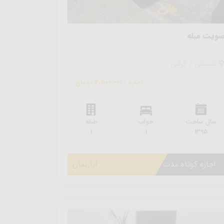
ویت مبله
گلستان / گرگان
اجاره : 2,500,000 تومان
سال ساخت
خواب
طبقه
1
1
1395
اجاره کوتاه مدت
آپارتمان