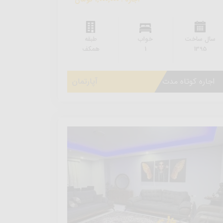
سال ساخت
خواب
طبقه
1395
1
همکف
اجاره کوتاه مدت
آپارتمان