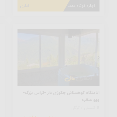
اجاره کوتاه مدت
اداری
اقامتگاه کوهستانی جکوزی دار -تراس بزرگ-
س
ویو منظره
گلستان / گرگان