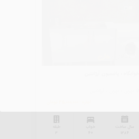
وابگاه ، پانسیون آرژانتین
تهران / تهران / آرژانتین
اجاره : 35,000,000 تومان
سال ساخت
خواب
طبقه
3
+4
1384