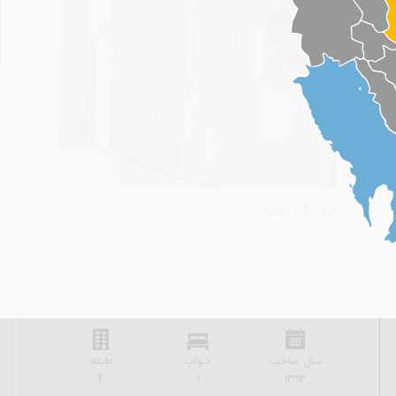
خوابگاه نیاوران
خ
تهران / تهران / آرژانتین
اجاره : 80,000,000 تومان
سال ساخت
خواب
طبقه
4
1
1393