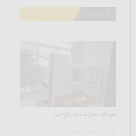
اجاره کوتاه مدت
آپارتمان
خوابگاه دخترانه میدان آرژانتین
و
تهران / تهران / آرژانتین