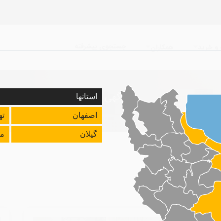
جستجوی پیشرفته
و خرید
همکاران
آگهی ها
استانها
اصفهان
ته
گیلان
ما