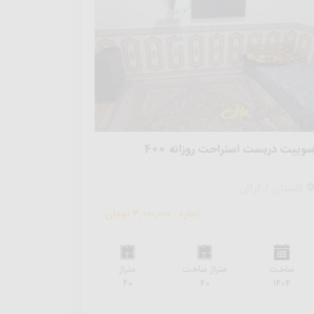
وییت دربست استراحت روزانه 400
گلستان / گرگان
اجاره : 3,000,000 تومان
ساخت
متراژ ساخت
متراژ
40
40
1404