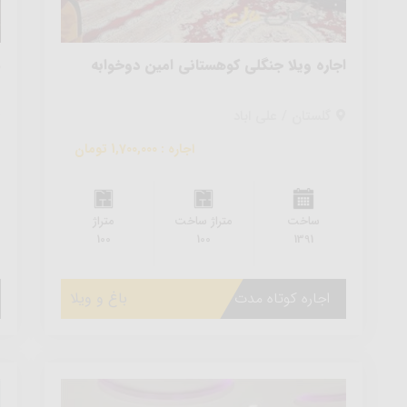
اجاره ویلا جنگلی کوهستانی امین دوخوابه
س
گلستان / علی اباد
اجاره : 1,700,000 تومان
ساخت
متراژ ساخت
متراژ
100
100
1391
اجاره کوتاه مدت
باغ و ویلا