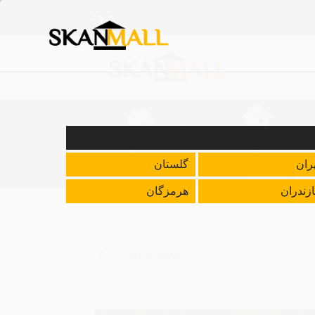
ورود
ران
گلستان
زندران
هرمزگان