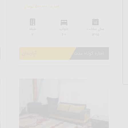
اجاره : 500,000 تومان
سال ساخت
خواب
طبقه
2
+4
1395
اجاره کوتاه مدت
آپارتمان