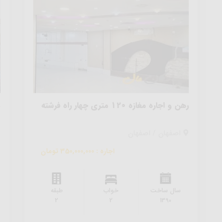
رهن و اجاره مغازه 120 متری چهار راه فرشته
س
اصفهان / اصفهان
اجاره : 350,000,000 تومان
سال ساخت
خواب
طبقه
2
2
1390