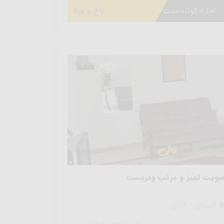
اجاره کوتاه مدت
باغ و ویلا
ویت تمیز و مرتب ودربست
گلستان / گرگان
اجاره : 1,000,000 تومان