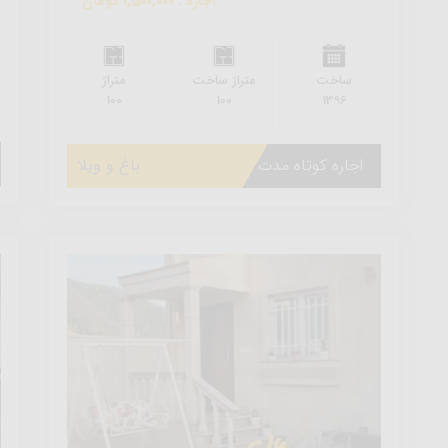
اجاره : 1,500,000 تومان
ساخت
متراژ ساخت
متراژ
100
100
1396
اجاره کوتاه مدت
باغ و ویلا