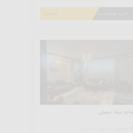
اجاره کوتاه مدت
آپارتمان
احد مبله /مصلی
اصفهان / اصفهان / مصلی