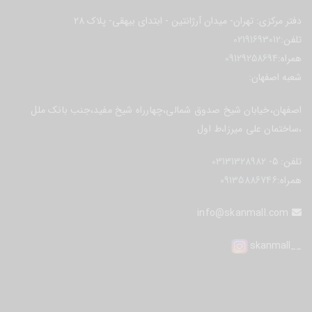
دفتر مرکزی: تهران- میدان آرژانتین - ابتدای بیهقی- پلاک 28
تلفن:
02191693012
همراه:
09129258694
شعبه اصفهان:
اصفهان،خیابان شیخ صدوق شمالی،چهارراه شیخ مفید،جنب بانک ملل
،ساختمان علی میرزا،ط اول
تلفن:
5-
03131328982
همراه:
09135886746
info@skanmall.com
skanmall
__