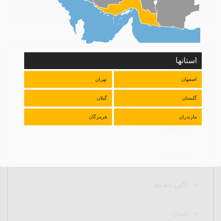
آگهی مور نظر یافت نشد
استانها
اصفهان
تهران
گلستان
گیلان
مازندران
هرمزگان
نوع آگهی
نوع ملک
آگهی دهنده
استان