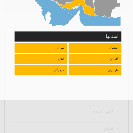
آگهی مور نظر یافت نشد
استانها
اصفهان
تهران
گلستان
گیلان
مازندران
هرمزگان
نوع آگهی
نوع ملک
آگهی دهنده
استان