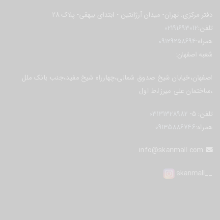
دفتر مرکزی: تهران- میدان آرژانتین - ابتدای بیهقی- پلاک 28
تلفن:
02191693012
همراه:
09129258694
شعبه اصفهان:
اصفهان،خیابان شیخ صدوق شمالی،چهارراه شیخ مفید،جنب بانک ملل
،ساختمان علی میرزا،ط اول
تلفن:
5-
03131328982
همراه:
09135886746
info@skanmall.com
skanmall
__