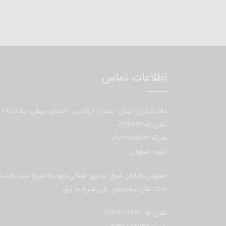
اطلاعات تماس
دفتر مرکزی: تهران- میدان آرژانتین - ابتدای بیهقی- پلاک 28
تلفن:
02191693012
همراه:
09129258694
شعبه اصفهان:
اصفهان،خیابان شیخ صدوق شمالی،چهارراه شیخ مفید،جنب
بانک ملل ،ساختمان علی میرزا،ط اول
تلفن:
5-
03131328982