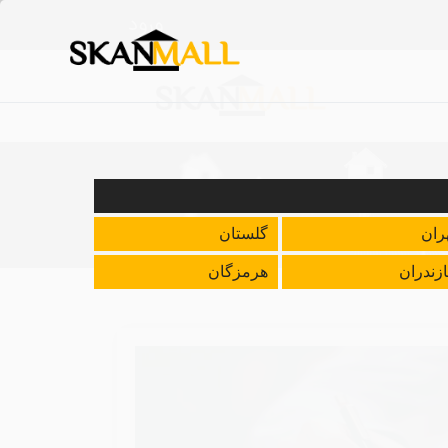
ورود
ران
گلستان
زندران
هرمزگان